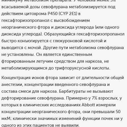
минимуму метаболизм препарата. У человека менее 5%
всасываемой дозы севофлурана метаболизируется под
действием цитохрома Р450 (CYP 2E1) в
гексафторизопропанол с высвобождением
неорганического фтора и диоксида углерода (или одного
диоксида углерода). Образующийся гексафторизопропанол
быстро конъюгируется с глюкуроновой кислотой и
выводится с мочой. Другие пути метаболизма севофлурана
не установлены. Он является единственным
фторированным летучим средством для наркоза, не
метаболизирующимся до трифторуксусной кислоты.
Концентрация ионов фтора зависит от длительности общей
анестезии, концентрации введенного севофлурана и
состава смеси для наркоза. Барбитураты не вызывают
дефторирование севофлурана. Примерно у 7% взрослых, у
которых в клинических исследованиях Abbott измеряли
концентрации неорганического фтора, они превышали 50
мкМ; клинически значимых изменений функции почек ни у
одного из этих пациентов не выявили.