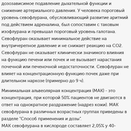
дозозависимое подавление дыхательной функции и
снижение артериального давления. У человека пороговый
уровень севофлурана, обусловливающий развитие аритмий
под действием адреналина, был сопоставим с таковым
изофлурана и превышал пороговый уровень галотана.
Севофлуран оказывает минимальное действие на
внутричерепное давление и не снижает реакцию на СO2.
Севофлуран не оказывает клинически значимого влияния
на функцию печени или почек и не вызывает нарастания
почечной или печеночной недостаточности. Севофлуран не
влияет на концентрационную функцию почек даже при
длительном наркозе (примерно до 9 ч).
Минимальная альвеолярная концентрация (МАК) - это
концентрация, при которой 50% пациентов не двигаются в
ответ на однократное раздражение (надрез кожи). МАК
севофлурана в различных возрастных группах приведены в
разделе "Способ применения и дозы".
МАК севофлурана в кислороде составляет 2,05% у 40-