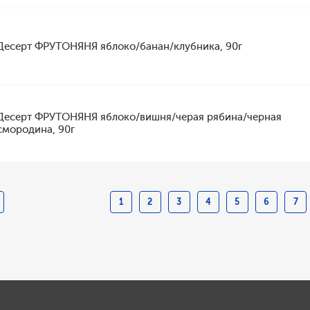
Десерт ФРУТОНЯНЯ яблоко/банан/клубника, 90г
Десерт ФРУТОНЯНЯ яблоко/вишня/черая рябина/черная
смородина, 90г
1
2
3
4
5
6
7