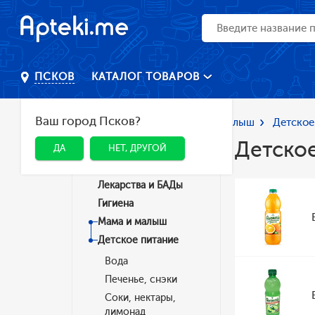
КАТАЛОГ ТОВАРОВ
ПСКОВ
Ваш город Псков?
Главная
Каталог
Мама и малыш
Детское
Детско
ДА
НЕТ, ДРУГОЙ
Категории
Лекарства и БАДы
Гигиена
Мама и малыш
Детское питание
Вода
Печенье, снэки
Соки, нектары,
лимонад