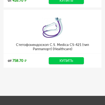
от
416.70
КУПИТЬ
Стетофонендоскоп C.S. Medica CS-421 (тип
Раппапорт) (Healthcare)
от
758.70
КУПИТЬ