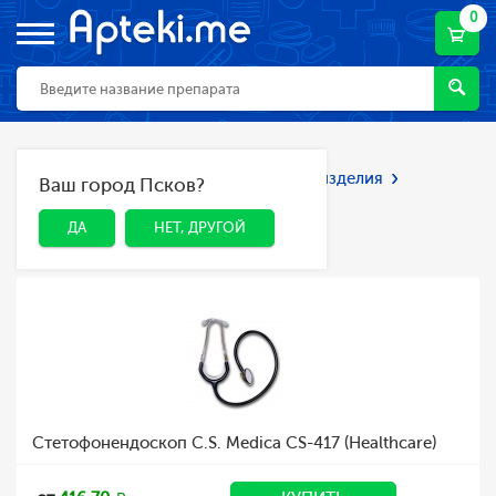
0
Главная
Каталог
Мед. приборы и изделия
Ваш город Псков?
ДА
НЕТ, ДРУГОЙ
Стетоскопы
Стетоскопы
ДА
НЕТ, ДРУГОЙ
Стетофонендоскоп C.S. Medica CS-417 (Healthcare)