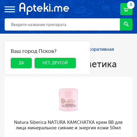
0
Главная
Каталог
Косметика
Декоративная
Ваш город Псков?
ДА
НЕТ, ДРУГОЙ
косметика
Декоративная косметика
ДА
НЕТ, ДРУГОЙ
Natura Siberica NATURA KAMCHATKA крем BB для
лица минеральное сияние и энергия кожи 50мл