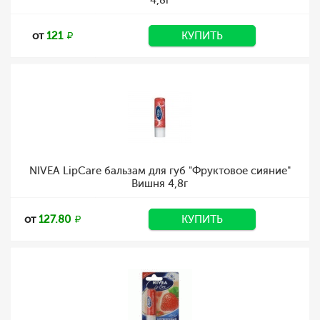
4,8г
от
121
КУПИТЬ
NIVEA LipCare бальзам для губ "Фруктовое сияние"
Вишня 4,8г
от
127.80
КУПИТЬ