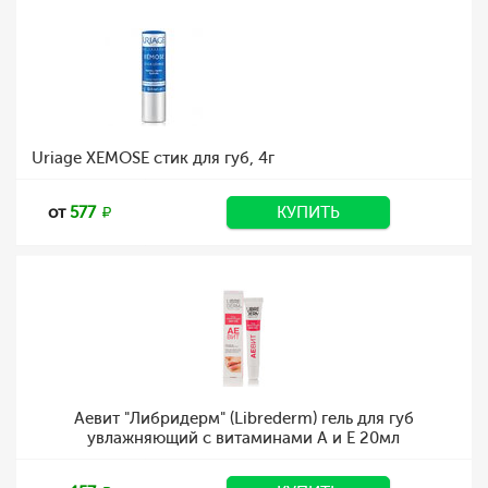
Uriage XEMOSE стик для губ, 4г
от
577
КУПИТЬ
Аевит "Либридерм" (Librederm) гель для губ
увлажняющий с витаминами А и Е 20мл