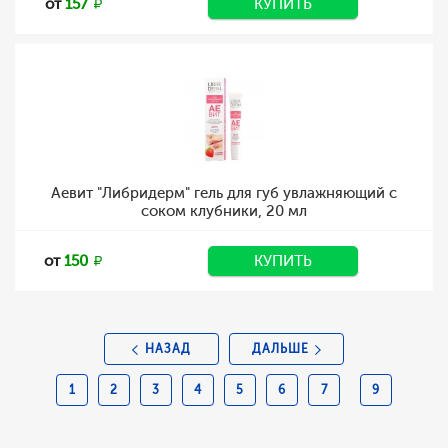
от
157
КУПИТЬ
Аевит "Либридерм" гель для губ увлажняющий с
соком клубники, 20 мл
от
150
КУПИТЬ
НАЗАД
ДАЛЬШЕ
1
2
3
4
5
6
7
9