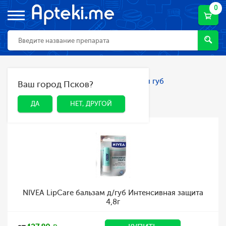
0
Главная
Каталог
Косметика
Для губ
Ваш город Псков?
ДА
НЕТ, ДРУГОЙ
Для губ
ДА
НЕТ, ДРУГОЙ
NIVEA LipCare бальзам д/губ Интенсивная защита
4,8г