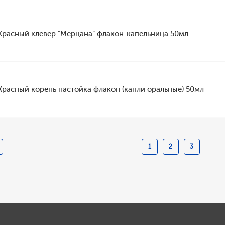
Красный клевер "Мерцана" флакон-капельница 50мл
Красный корень настойка флакон (капли оральные) 50мл
1
2
3