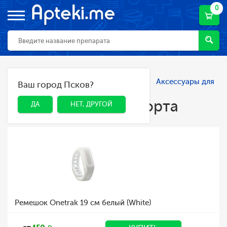
0
Главная
Каталог
Спорт и фитнес
Аксессуары для
Ваш город Псков?
ДА
НЕТ, ДРУГОЙ
спорта
Аксессуары для спорта
ДА
НЕТ, ДРУГОЙ
Ремешок Onetrak 19 см белый (White)