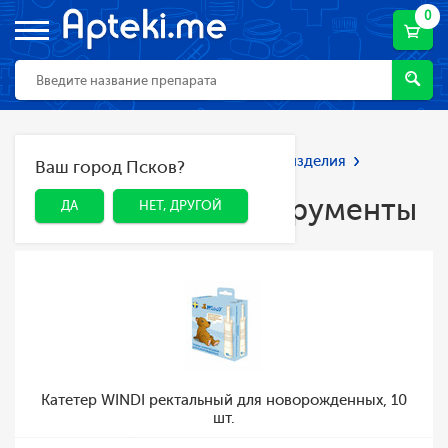
0
Главная
Каталог
Мед. приборы и изделия
Ваш город Псков?
ДА
НЕТ, ДРУГОЙ
Медицинские инструменты
Медицинские инструменты
ДА
НЕТ, ДРУГОЙ
Катетер WINDI ректальный для новорожденных, 10
шт.