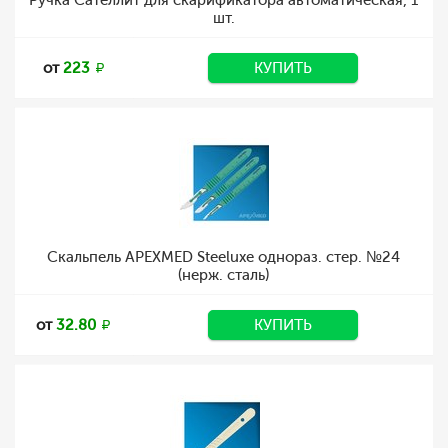
Ручка Сателлит для скарификатора автоматическая, 1
шт.
от
223
КУПИТЬ
Скальпель APEXMED Steeluxe однораз. стер. №24
(нерж. сталь)
от
32.80
КУПИТЬ