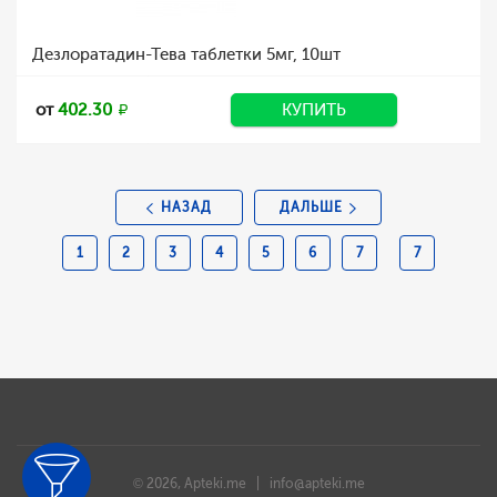
Дезлоратадин-Тева таблетки 5мг, 10шт
от
402.30
КУПИТЬ
НАЗАД
ДАЛЬШЕ
1
2
3
4
5
6
7
7
© 2026, Apteki.me |
info@apteki.me