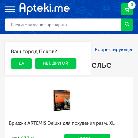
0
Главная
Каталог
Спорт и фитнес
Корректирующее
Ваш город Псков?
ДА
НЕТ, ДРУГОЙ
белье
Корректирующее белье
ДА
НЕТ, ДРУГОЙ
Бриджи ARTEMIS Deluxs для похудения разм. XL