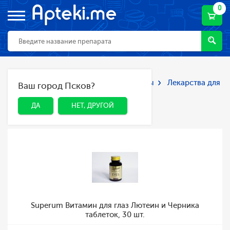
0
Главная
Каталог
Лекарства и БАДы
Лекарства для
Ваш город Псков?
ДА
НЕТ, ДРУГОЙ
глаз
Лекарства для глаз
ДА
НЕТ, ДРУГОЙ
Superum Витамин для глаз Лютеин и Черника
таблеток, 30 шт.