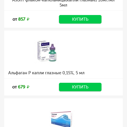
Азопт флакон-капельница(капли глазные) 10мг/мл
5мл
от
857
КУПИТЬ
Альфаган Р капли глазные 0,15%, 5 мл
от
679
КУПИТЬ