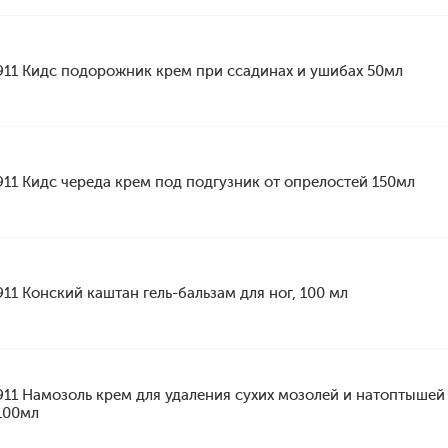
911 Кидс подорожник крем при ссадинах и ушибах 50мл
911 Кидс череда крем под подгузник от опрелостей 150мл
911 Конский каштан гель-бальзам для ног, 100 мл
911 Намозоль крем для удаления сухих мозолей и натоптышей
100мл