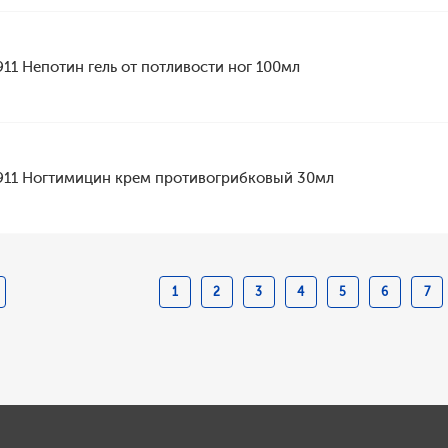
911 Непотин гель от потливости ног 100мл
911 Ногтимицин крем противогрибковый 30мл
1
2
3
4
5
6
7