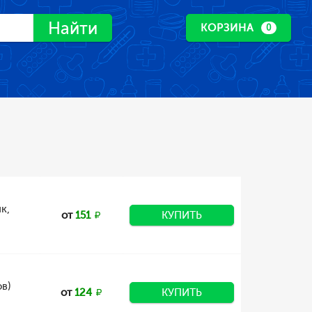
Найти
КОРЗИНА
0
к,
от
151
КУПИТЬ
в)
от
124
КУПИТЬ