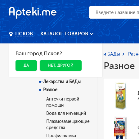
КАТАЛОГ ТОВАРОВ
ПСКОВ
Ваш город Псков?
Главная
Каталог
Лекарства и БАДы
Разн
Разное
ДА
НЕТ, ДРУГОЙ
Категории
Лекарства и БАДы
Разное
Аптечки первой
помощи
Вода для инъекций
Плазмозамещающие
средства
Профилактика