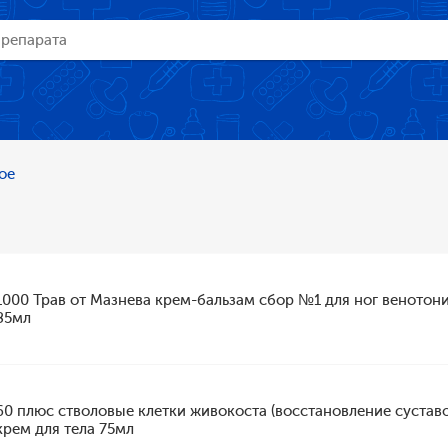
ое
1000 Трав от Мазнева крем-бальзам сбор №1 для ног венотони
85мл
60 плюс стволовые клетки живокоста (восстановление суставо
крем для тела 75мл