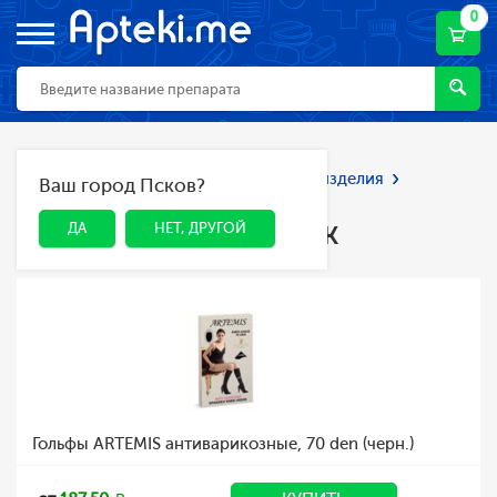
0
Главная
Каталог
Мед. приборы и изделия
Ваш город Псков?
ДА
НЕТ, ДРУГОЙ
Лечебный трикотаж
Лечебный трикотаж
ДА
НЕТ, ДРУГОЙ
Гольфы ARTEMIS антиварикозные, 70 den (черн.)