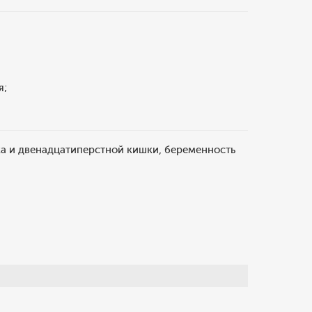
я;
ка и двенадцатиперстной кишки, беременность