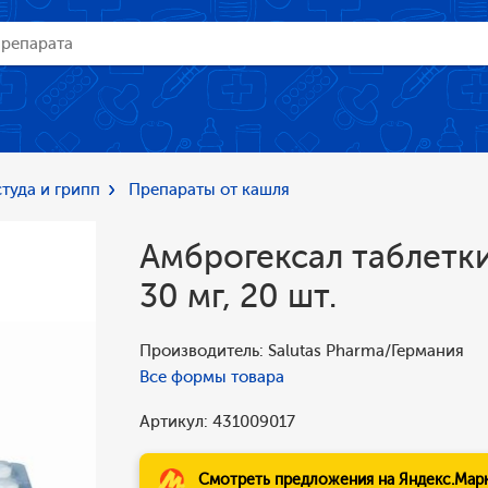
туда и грипп
Препараты от кашля
Амброгексал таблетк
30 мг, 20 шт.
Производитель: Salutas Pharma/Германия
Все формы товара
Артикул: 431009017
Смотреть предложения на Яндекс.Мар