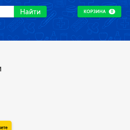
Найти
КОРЗИНА
0
и
кете