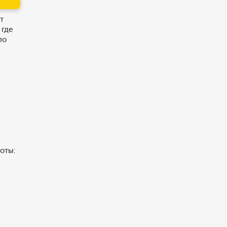
т
 где
по
роты: