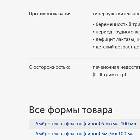
Противопоказания
гиперчувствительно
• беременность (I тр
• период грудного в
• дефицит лактазы, 
• детский возраст до 
С осторожностью:
печеночная недостат
(II-III триместр).
Все формы товара
Амброгексал флакон (сироп) 6 мг/мл, 100 мл
Амброгексал флакон (сироп) 3мг/мл 100 мл