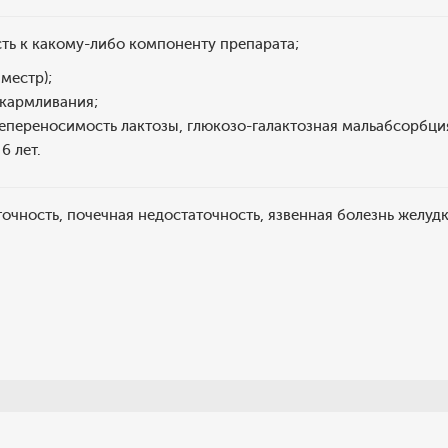
сть к какому-либо компоненту препарата;
иместр);
скармливания;
непереносимость лактозы, глюкозо-галактозная мальабсорбци
6 лет.
очность, почечная недостаточность, язвенная болезнь желуд